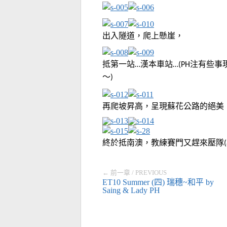
出入隧道，
爬上懸崖，
抵第一站
漢本車站
注
有些事
…
…(PH
～
)
再爬坡昇高，呈現蘇花公路的絕美
終於抵南澳，教練賽門又趕來壓隊
(
← 前一章 / PREVIOUS
ET10 Summer
(四) 瑞穗~和平 by
Saing & Lady PH