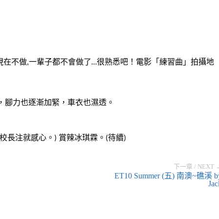
現在不做
一輩子都不會做了
很熟悉吧！電影「練習曲」拍攝地
,
…
，腳力也逐漸加緊，車衣也濕透。
校長注
就感心。
賞辣冰琪霖。
待續
)
(
)
下一章 / NEXT 
ET10 Summer
(五) 南澳~礁溪 b
Jac