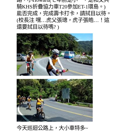
騎KHS折疊協力車T20參加ET-1環島。)
能否完成，完成壽卡打卡，請拭目以待。
(校長注 嘿…虎父張璁，虎子張皓…！這
還要拭目以待嗎? )
今天巡迴公路上，大小車特多~