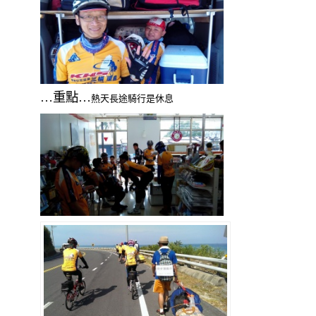
…重點…
熱
天
長
途
騎
行是休息