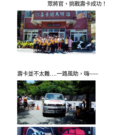
眾將官，挑戰壽卡成功！
壽卡並不太難….一路風助，嗨~~~