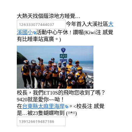
大熱天找個蔭涼地方睡覺…
今年首入大溪社區
大
溪國小
活動中心午休 ! 讚喔(Kiwi注 感覺
有比睡車站寬廣。)
校長，我們ET10S的飛吻您收到了嗎？
9420就是愛你~~呦！
在
台東縣太麻里海岸
。<校長注 感覺
是…被23隻蝴蝶吻到 (^*^)