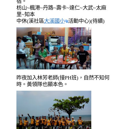
宿。
枋山~楓港~丹路~壽卡~達仁~大武~太麻
里~知本
中休(溪社區
大溪國小
活動中心)(待續)
昨夜加入林芳老師(接PH班)，自然不知何
時。黃領隊也顯本色。