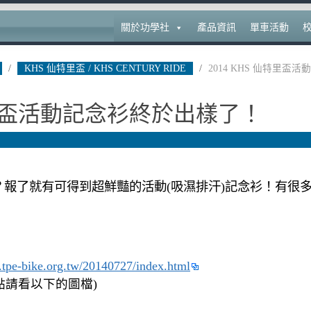
關於功學社
產品資訊
單車活動
/
KHS 仙特里盃 / KHS CENTURY RIDE
/
2014 KHS 仙特里盃活動
仙特里盃活動記念衫終於出樣了！
嗎？報了就有可得到超鮮豔的活動(吸濕排汗)記念衫！有很
.tpe-bike.org.tw/20140727/index.html
地點請看以下的圖檔)