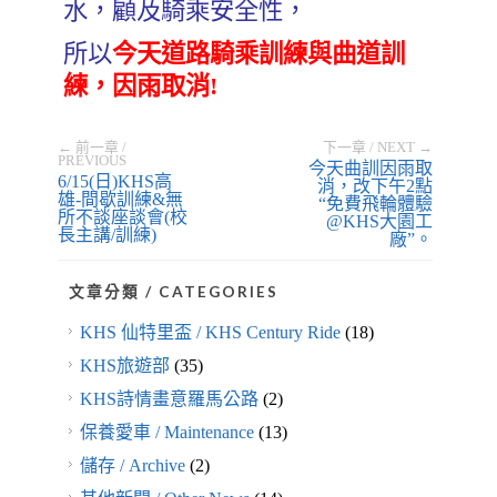
水，
顧及騎乘安全性，
所以
今天道路騎乘訓練與曲道訓
練，因雨取消!
← 前一章 /
下一章 / NEXT →
PREVIOUS
今天曲訓因雨取
6/15(日)KHS高
消，改下午2點
雄-間歇訓練&無
“免費飛輪體驗
所不談座談會(校
@KHS大園工
長主講/訓練)
廠”。
文章分類 / CATEGORIES
KHS 仙特里盃 / KHS Century Ride
(18)
KHS旅遊部
(35)
KHS詩情畫意羅馬公路
(2)
保養愛車 / Maintenance
(13)
儲存 / Archive
(2)