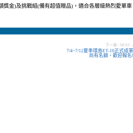
額獎金)及挑戰組(備有超值贈品)，適合各層級熱烈愛單車
下一章 / NEXT 
7/4~7/12夏季環島ET-10正式成軍
尚有名額，歡迎報名!