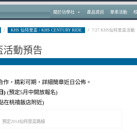
關於功學社
產品資訊
單車活動
/
KHS 仙特里盃 / KHS CENTURY RIDE
/
7/27 KHS仙特里盃活動
里盃活動預告
合作，精彩可期，詳細簡章近日公佈。
日)
(預定5月中開放報名)
點在桃禧飯店附近)
預定2014仙特里盃路線