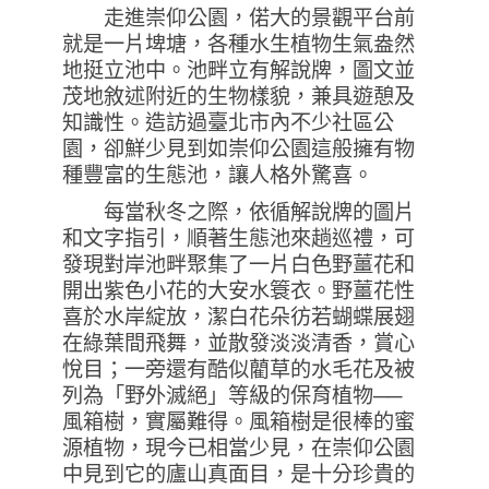
走進崇仰公園，偌大的景觀平台前
就是一片埤塘，各種水生植物生氣盎然
地挺立池中。池畔立有解說牌，圖文並
茂地敘述附近的生物樣貌，兼具遊憩及
知識性。造訪過臺北市內不少社區公
園，卻鮮少見到如崇仰公園這般擁有物
種豐富的生態池，讓人格外驚喜。
每當秋冬之際，依循解說牌的圖片
和文字指引，順著生態池來趟巡禮，可
發現對岸池畔聚集了一片白色野薑花和
開出紫色小花的大安水簑衣。野薑花性
喜於水岸綻放，潔白花朵彷若蝴蝶展翅
在綠葉間飛舞，並散發淡淡清香，賞心
悅目；一旁還有酷似藺草的水毛花及被
列為「野外滅絕」等級的保育植物──
風箱樹，實屬難得。風箱樹是很棒的蜜
源植物，現今已相當少見，在崇仰公園
中見到它的廬山真面目，是十分珍貴的