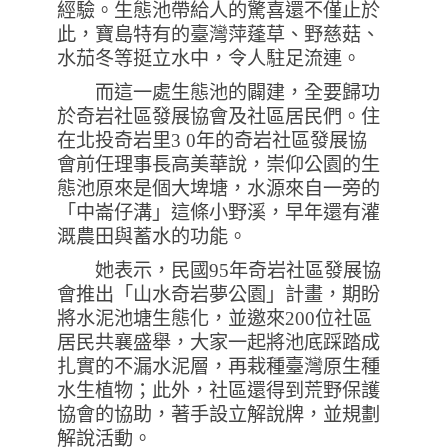
經驗。生態池帶給人的驚喜還不僅止於
此，寶島特有的臺灣萍蓬草、野慈菇、
水茄冬等挺立水中，令人駐足流連。
而這一處生態池的闢建，全要歸功
於奇岩社區發展協會及社區居民們。住
在北投奇岩里3 0年的奇岩社區發展協
會前任理事長高美華說，崇仰公園的生
態池原來是個大埤塘，水源來自一旁的
「中崙仔溝」這條小野溪，早年還有灌
溉農田與蓄水的功能。
她表示，民國95年奇岩社區發展協
會推出「山水奇岩夢公園」計畫，期盼
將水泥池塘生態化，並邀來200位社區
居民共襄盛舉，大家一起將池底踩踏成
扎實的不漏水泥層，再栽種臺灣原生種
水生植物；此外，社區還得到荒野保護
協會的協助，著手設立解說牌，並規劃
解說活動。