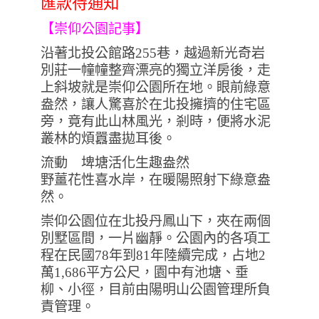
匯款待通知
【崇仰公園記事】
沿著北投公館路255巷，越過新光奇岩
別莊一幢幢整齊漂亮的獨立洋房後，走
上斜坡就是崇仰公園所在地。眼前綠意
盎然，讓人驚喜於在北投擁擠的住宅區
旁，竟有此山林風光，剎時，便將水泥
叢林的煩囂盡拋耳後。
流動 埤塘活化生趣盎然
野薑花性喜水岸，在暖陽照射下綠意盎
然。
崇仰公園位在北投丹鳳山下，夾在兩個
別墅區間，一片幽靜。公園內的各項工
程在民國78年到81年陸續完成，占地2
萬1,686平方公尺，園中有池塘、垂
柳、小徑，目前由陽明山公園管理所負
責管理。