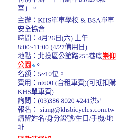
室」。
主辦：KHS單車學校 & BSA單車
安全協會
時間：4月26日(六) 上午
8:00~11:00 (4/27備用日)
地點：北投區公館路255巷底
崇仰
公園
。
名額：5~10位。
費用：nt600 (含租車費)(可抵扣購
KHS單車費)
詢問：(03)386 8020 #241洪s’
報名： siang@khsbicycles.com.tw
請留姓名/身分證號/生日/手機/地
址