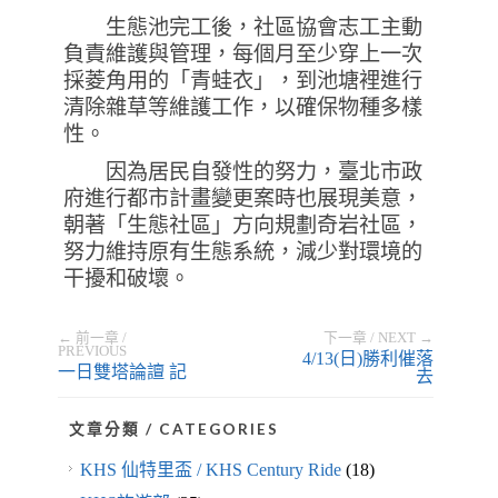
生態池完工後，社區協會志工主動
負責維護與管理，每個月至少穿上一次
採菱角用的「青蛙衣」，到池塘裡進行
清除雜草等維護工作，以確保物種多樣
性。
因為居民自發性的努力，臺北市政
府進行都市計畫變更案時也展現美意，
朝著「生態社區」方向規劃奇岩社區，
努力維持原有生態系統，減少對環境的
干擾和破壞。
← 前一章 /
下一章 / NEXT →
PREVIOUS
4/13(日)勝利催落
一日雙塔論譠 記
去
文章分類 / CATEGORIES
KHS 仙特里盃 / KHS Century Ride
(18)