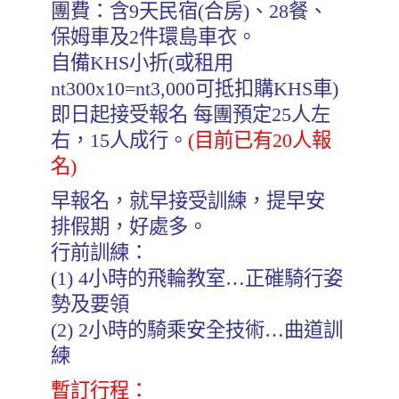
團費：含9天民宿(合房)、28餐、
保姆車及2件環島車衣。
自備KHS小折(或租用
nt300x10=nt3,000可抵扣購KHS車)
即日起接受報名 每團預定25人左
右，15人成行。
(目前已有20人報
名)
早報名，就早接受訓練，提早安
排假期，好處多。
行前訓練：
(1) 4小時的飛輪教室…正磪騎行姿
勢及要領
(2) 2小時的騎乘安全技術…曲道訓
練
暫訂行程：