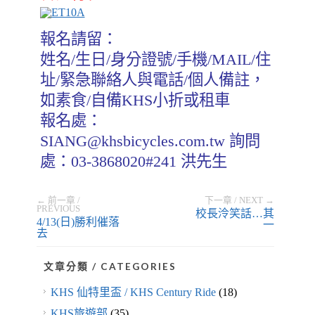
報名請留：
姓名/生日/身分證號/手機/MAIL/住
址/緊急聯絡人與電話/個人備註，
如素食/自備KHS小折或租車
報名處：
SIANG@khsbicycles.com.tw 詢問
處：03-3868020#241 洪先生
← 前一章 /
下一章 / NEXT →
PREVIOUS
校長泠笑話…其
4/13(日)勝利催落
一
去
文章分類 / CATEGORIES
KHS 仙特里盃 / KHS Century Ride
(18)
KHS旅遊部
(35)