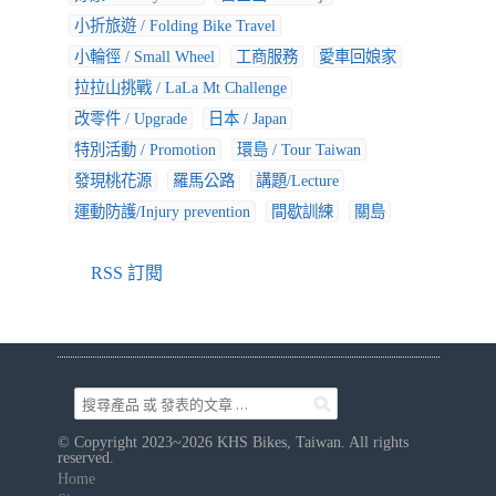
小折旅遊 / Folding Bike Travel
小輪徑 / Small Wheel
工商服務
愛車回娘家
拉拉山挑戰 / LaLa Mt Challenge
改零件 / Upgrade
日本 / Japan
特別活動 / Promotion
環島 / Tour Taiwan
發現桃花源
羅馬公路
講題/Lecture
運動防護/Injury prevention
間歇訓練
關島
RSS 訂閱
© Copyright 2023~2026 KHS Bikes, Taiwan. All rights
reserved.
Home