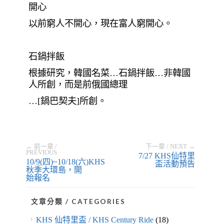
開心
以前窮人不開心，現在富人窮開心。
石鍋拌飯
根據研究，韓國名菜…石鍋拌飯…非韓國
人所創，而是前俄國總理
…[鍋巴契夫]所創。
← 前一章 /
下一章 / NEXT →
PREVIOUS
7/27 KHS仙特里
10/9(四)~10/18(六)KHS
盃活動預告
秋季大環島，開
始報名
文章分類 / CATEGORIES
KHS 仙特里盃 / KHS Century Ride
(18)