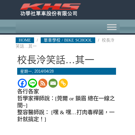
HOME
/
單車學校 / BIKE SCHOOL
/
校長泠
笑話…其一
校長泠笑話…其一
星期一, 2014/04/28
各行各家
哲學家禪師說：[莞爾 or 鎖眉 總在一線之
間~]
整容醫師說： [嘿 & 嘿…打肉毒桿菌，一
針就搞定！]