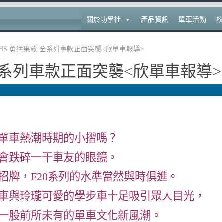
關於功學社
產品資訊
單車活動
HS 勇猛果敢 全系列車款正面突襲<欣單車報導>
 全系列車款正面突襲<欣單車報導>
在單車熱潮時期的小摺嗎？
會跌碎一干車友的眼鏡。
招牌，F20系列的水準當然與時俱進。
車與玲瓏可愛的學步車十足吸引眾人目光，
起一股前所未有的單車文化新風潮。