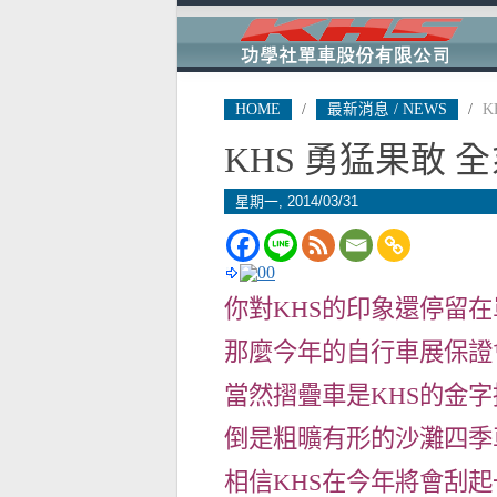
HOME
/
最新消息 / NEWS
/
K
KHS 勇猛果敢
星期一, 2014/03/31
你對KHS的印象還停留
那麼今年的自行車展保證
當然摺疊車是KHS的金字
倒是粗曠有形的沙灘四季
相信KHS在今年將會刮