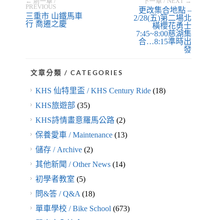
← 前一章 /
下一章 / NEXT →
PREVIOUS
更改集合地點 –
三重市 山鐵馬車
2/28(五)第二場北
行 喬遷之慶
橫櫻花勇士
7:45~8:00慈湖集
合…8:15準時出
發
文章分類 / CATEGORIES
KHS 仙特里盃 / KHS Century Ride
(18)
KHS旅遊部
(35)
KHS詩情畫意羅馬公路
(2)
保養愛車 / Maintenance
(13)
儲存 / Archive
(2)
其他新聞 / Other News
(14)
初學者教室
(5)
問&答 / Q&A
(18)
單車學校 / Bike School
(673)