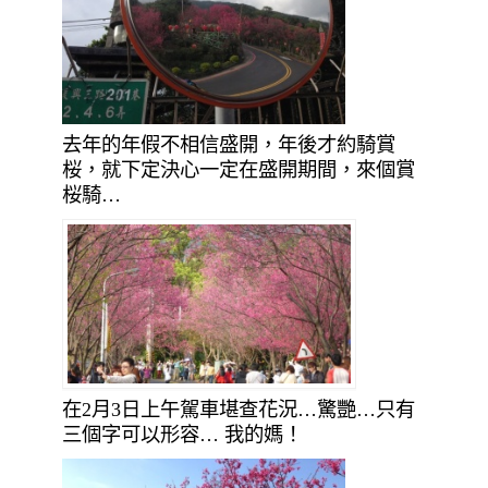
去年的年假不相信盛開，年後才約騎賞
桜，就下定決心一定在盛開期間，來個賞
桜騎…
在2月3日上午駕車堪查花況…驚艷…只有
三個字可以形容… 我的媽！