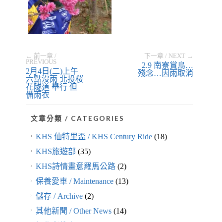
← 前一章 /
下一章 / NEXT →
PREVIOUS
2.9 南寮賞鳥…
2月4日(二)上午
殘念…因雨取消
六點沒雨 北投桜
花隧道 舉行 但
備雨衣
文章分類 / CATEGORIES
KHS 仙特里盃 / KHS Century Ride
(18)
KHS旅遊部
(35)
KHS詩情畫意羅馬公路
(2)
保養愛車 / Maintenance
(13)
儲存 / Archive
(2)
其他新聞 / Other News
(14)