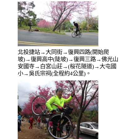
北投捷站→大同街→復興四路(開始爬
坡)→復興高中(陡坡)→復興三路→佛光山
安國寺→白宮山莊→(桜花隧道)→大屯國
小→吳氏宗祠(全程約4公里)。