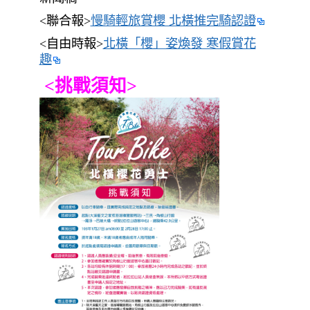
<聯合報>
慢騎輕旅賞櫻 北橫推完騎認證
<自由時報>
北橫「櫻」姿煥發 寒假賞花
趣
<挑戰須知>