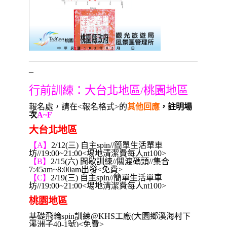
—————————————————————
–
行前訓練：大台北地區/桃園地區
報名處，請在<報名格式>的
其他回應
，註明場
次
A~F
大台北地區
【A】
2/12(三) 自主spin//簡單生活單車
坊//19:00~21:00<埸地清潔費每人nt100>
【B】
2/15(六) 間歇訓練//關渡碼頭//集合
7:45am~8:00am出發<免費>
【C】
2/19(三) 自主spin//簡單生活單車
坊//19:00~21:00<埸地清潔費每人nt100>
桃園地區
基礎飛輪spin訓練@KHS工廠(大園鄉溪海村下
溪洲子40-1號)<免費>