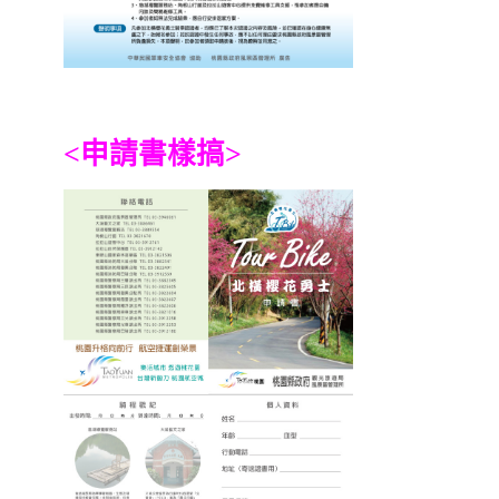
<申請書樣搞>