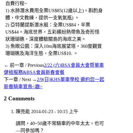
自費行程~
1) 水肺潛水費用全票US$85(12歲以上)。斟酌身
體，中文教練，提供一支氧氣瓶) 。
2) 亞特蘭提斯潛水艇：全票US$84，半票
US$44。海底世界，五彩繽紛熱帶魚及奇形怪
狀珊瑚礁，深度體驗關島的海底之美。
3) 魚眼公園：深入10m海底展望塔，360度觀賞
珊瑚礁及海洋生態，全票US$10. 。
← 前一章 / Previous
2/22 (六)BSA會員大會暨單車
健檢服務&BSA會員新春會餐
下一章 / Next →
2/9(日)KHS單車學校 邀約您一起
新春騎車賞鳥<趣>
2 Comments
陳亮能
2014-01-23 - 10:15 上午
請問，40~50歲不常騎車的中年太太，也可
—同參加嗎？