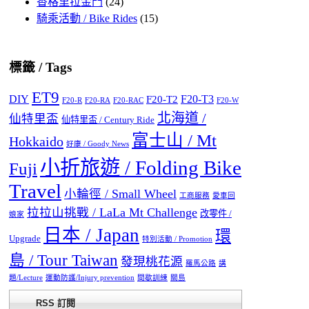
香格里拉金門
(24)
騎乘活動 / Bike Rides
(15)
標籤 / Tags
ET9
DIY
F20-T3
F20-T2
F20-R
F20-RA
F20-RAC
F20-W
北海道 /
仙特里盃
仙特里盃 / Century Ride
富士山 / Mt
Hokkaido
好康 / Goody News
小折旅遊 / Folding Bike
Fuji
Travel
小輪徑 / Small Wheel
工商服務
愛車回
拉拉山挑戰 / LaLa Mt Challenge
改零件 /
娘家
日本 / Japan
環
Upgrade
特別活動 / Promotion
島 / Tour Taiwan
發現桃花源
羅馬公路
講
題/Lecture
運動防護/Injury prevention
間歇訓練
關島
RSS 訂閱