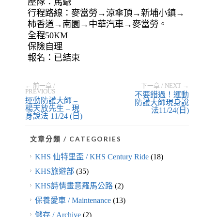
壓隊：馬爺
行程路線：麥當勞→涼傘頂→新埔小鎮→
柿香道→南園→中華汽車→麥當勞。
全程50KM
保險自理
報名：已結束
← 前一章 /
下一章 / NEXT →
PREVIOUS
不要錯過！運動
運動防護大師 –
防護大師現身說
楊天放先生 – 現
法11/24(日)
身說法 11/24 (日)
文章分類 / CATEGORIES
KHS 仙特里盃 / KHS Century Ride
(18)
KHS旅遊部
(35)
KHS詩情畫意羅馬公路
(2)
保養愛車 / Maintenance
(13)
儲存 / Archive
(2)