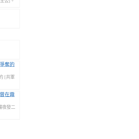
主公]。
 [共軍
霧夜發二