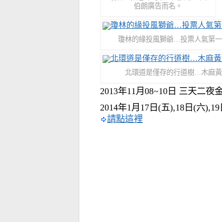
伯朗廣告而名。
瓊林的緣投風獅爺…投票人氣第一
北環道是僅存的行道樹…木麻黃
2013年11月08~10日 三天
2014年1月17日(五),18日(六
請點這裡