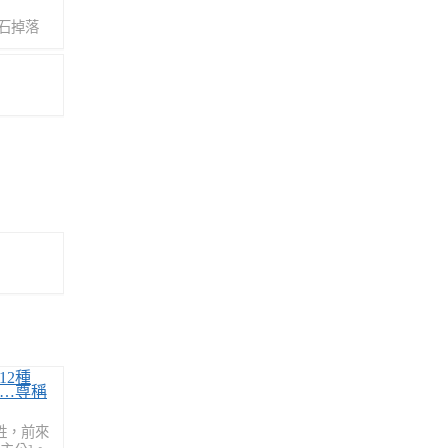
石掉落
種姓，前來