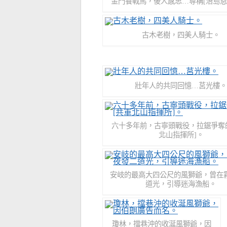
金門養戰馬，後人感思…尊稱[浯島恩
古木老樹，四美人騎士。
壯年人的共同回憶…莒光樓。
六十多年前，古寧頭戰役，拉鋸爭奪的
北山指揮所]。
安岐的最高大四公尺的風獅爺，曾在
道光，引導迷海漁船。
瓊林，擋巷沖的收涎風獅爺，因