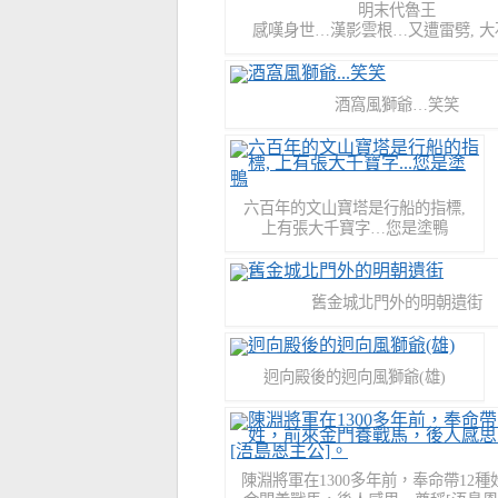
明末代魯王
感嘆身世…漢影雲根…又遭雷劈, 大
酒窩風獅爺…笑笑
六百年的文山寶塔是行船的指標,
上有張大千寶字…您是塗鴨
舊金城北門外的明朝遺街
迥向殿後的迥向風獅爺(雄)
陳淵將軍在1300多年前，奉命帶12