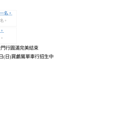
名。
。
二夜金門行圓滿完美結束
),19日(日)賞鸕鶿單車行招生中