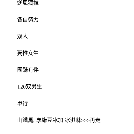
逆風獨推
各自努力
双人
獨推女生
團騎有伴
T20双男生
單行
山鐵馬, 享綠豆冰加 冰淇淋>>>再走