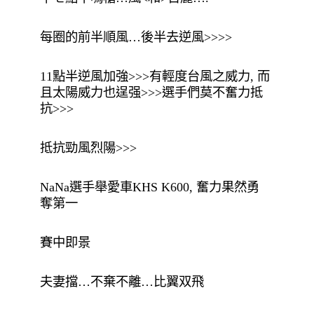
每圈的前半順風…後半去逆風>>>>
11點半逆風加強>>>有輕度台風之威力, 而
且太陽威力也逞强>>>選手們莫不奮力抵
抗>>>
抵抗勁風烈陽>>>
NaNa選手舉愛車KHS K600, 奮力果然勇
奪第一
賽中即景
夫妻擋…不棄不離…比翼双飛