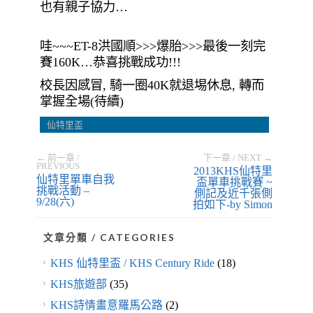
也有親子協力…
哇~~~ET-8洪國順>>>爆胎>>>最後一刻完
賽160K…恭喜挑戰成功!!!
校長因感冒, 騎一圈40K就退埸休息, 轉而
掌握全場(待續)
仙特里盃
← 前一章 /
下一章 / NEXT →
PREVIOUS
2013KHS仙特里
仙特里單車自我
盃單車挑戰賽 ~
挑戰活動 –
側記及近千張側
9/28(六)
拍如下-by Simon
文章分類 / CATEGORIES
KHS 仙特里盃 / KHS Century Ride
(18)
KHS旅遊部
(35)
KHS詩情畫意羅馬公路
(2)